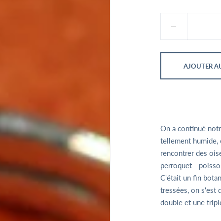
AJOUTER AU
On a continué notre
tellement humide, o
rencontrer des ois
perroquet - poisso
C'était un fin botan
tressées, on s'est 
double et une tripl