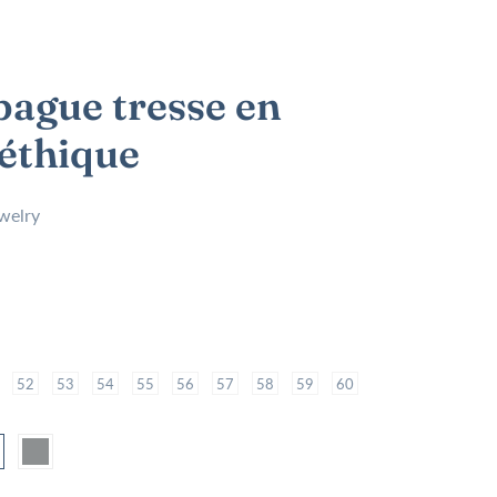
bague tresse en
 éthique
welry
52
53
54
55
56
57
58
59
60