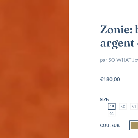
Zonie: 
argent
par
SO WHAT Je
€180,00
SIZE
49
50
51
61
COULEUR